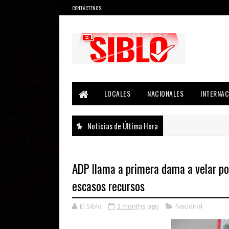
CONTÁCTENOS:
Noticias del País, la Región y Más...
LOCALES
NACIONALES
INTERNAC
Noticias de Última Hora
ADP llama a primera dama a velar po
escasos recursos
El Siblo
3 months ago
Nacional