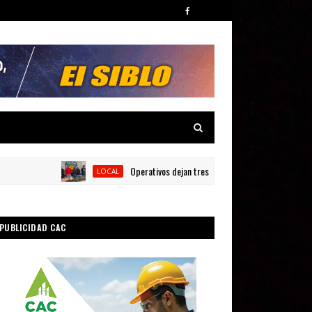
Operativos dejan tres detenidos y siete armas ocupada
LOCAL
PUBLICIDAD CAC