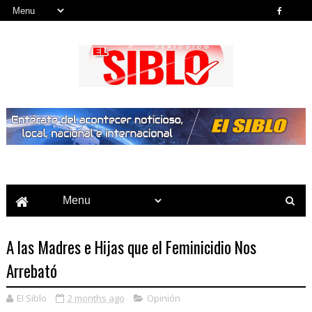
Noticias del País, la Región y Más...
A las Madres e Hijas que el Feminicidio Nos
Arrebató
El Siblo
2 months ago
Opinión