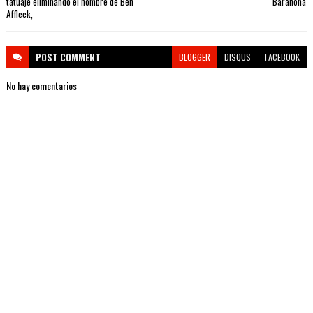
tatuaje eliminando el nombre de Ben
Barahona
Affleck,
POST
COMMENT
BLOGGER
DISQUS
FACEBOOK
No hay comentarios