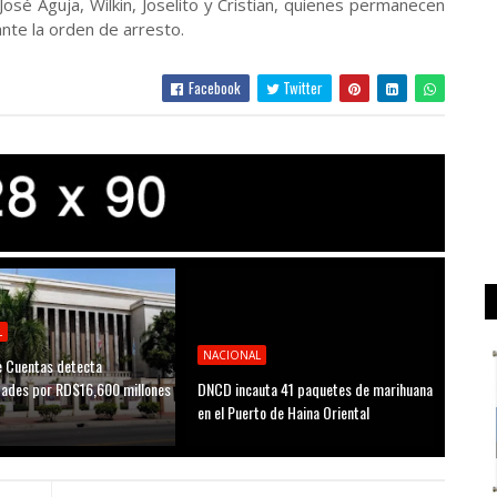
osé Aguja, Wilkin, Joselito y Cristian, quienes permanecen
te la orden de arresto.
Facebook
Twitter
L
NACIONAL
 Cuentas detecta
idades por RD$16,600 millones
DNCD incauta 41 paquetes de marihuana
D
en el Puerto de Haina Oriental