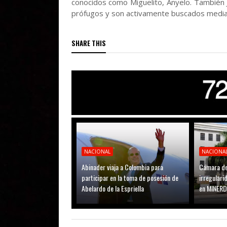
conocidos como Miguelito, Anyelo. También J
prófugos y son activamente buscados median
SHARE THIS
NACIONAL
NACIONA
Abinader viaja a Colombia para
Cámara de
participar en la toma de posesión de
irregular
Abelardo de la Espriella
en MINER