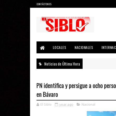
CONTÁCTENOS:
Noticias del País, la Región y Más...
LOCALES
NACIONALES
INTERNAC
Noticias de Última Hora
PN identifica y persigue a ocho perso
en Bávaro
El Siblo
year ago
Nacional