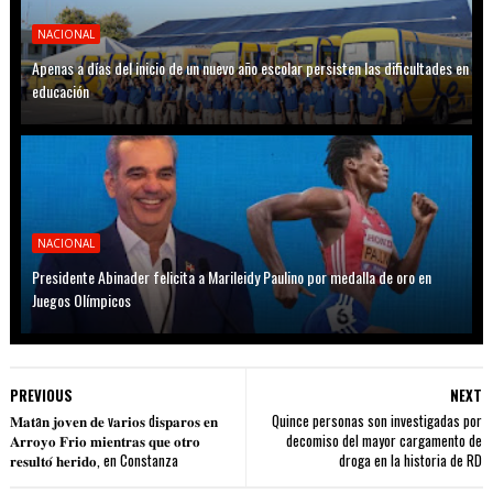
NACIONAL
Apenas a días del inicio de un nuevo año escolar persisten las dificultades en
educación
NACIONAL
Presidente Abinader felicita a Marileidy Paulino por medalla de oro en
Juegos Olímpicos
PREVIOUS
NEXT
𝐌𝐚𝐭a𝐧 𝐣𝐨𝐯𝐞𝐧 𝐝𝐞 v𝐚𝐫𝐢𝐨𝐬 d𝐢𝐬𝐩𝐚𝐫𝐨𝐬 𝐞𝐧
Quince personas son investigadas por
𝐀𝐫𝐫𝐨𝐲𝐨 𝐅𝐫𝐢𝐨 𝐦𝐢𝐞𝐧𝐭𝐫𝐚𝐬 𝐪𝐮𝐞 𝐨𝐭𝐫𝐨
decomiso del mayor cargamento de
𝐫𝐞𝐬𝐮𝐥𝐭𝐨́ 𝐡𝐞𝐫𝐢𝐝𝐨, en Constanza
droga en la historia de RD