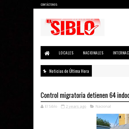
CONTÁCTENOS:
Noticias del País, la Región y Más...
LOCALES
NACIONALES
INTERNAC
Noticias de Última Hora
Control migratoria detienen 64 indo
El Siblo
2 years ago
Nacional