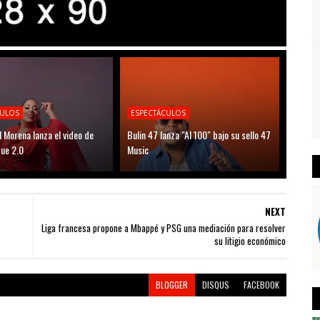
CULOS
ESPECTÁCULOS
l Morena lanza el video de
Bulin 47 lanza "Al 100" bajo su sello 47
ue 2.0
Music
NEXT
Liga francesa propone a Mbappé y PSG una mediación para resolver
su litigio económico
BLOGGER
DISQUS
FACEBOOK