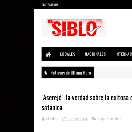
CONTÁCTENOS:
Noticias del País, la Región y Más...
LOCALES
NACIONALES
INTERNAC
Noticias de Última Hora
"Aserejé": la verdad sobre la exitos
satánica
El Siblo
2 years ago
Espectáculos