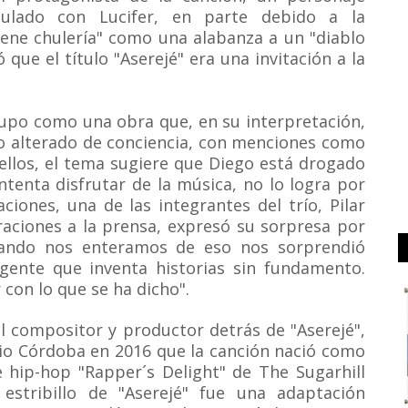
culado con Lucifer, en parte debido a la
tiene chulería" como una alabanza a un "diablo
que el título "Aserejé" era una invitación a la
rupo como una obra que, en su interpretación,
do alterado de conciencia, con menciones como
 ellos, el tema sugiere que Diego está drogado
ntenta disfrutar de la música, no lo logra por
ciones, una de las integrantes del trío, Pilar
raciones a la prensa, expresó su sorpresa por
Cuando nos enteramos de eso nos sorprendió
ente que inventa historias sin fundamento.
 con lo que se ha dicho".
l compositor y productor detrás de "Aserejé",
rio Córdoba en 2016 que la canción nació como
 hip-hop "Rapper´s Delight" de The Sugarhill
estribillo de "Aserejé" fue una adaptación