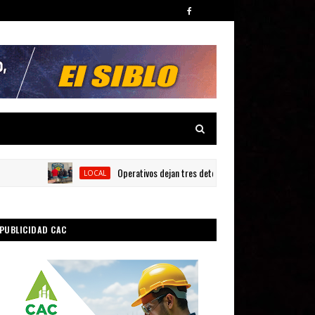
Operativos dejan tres detenidos y siete armas ocupadas en 
LOCAL
PUBLICIDAD CAC