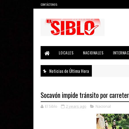
CONTÁCTENOS:
Noticias del País, la Región y Más...
LOCALES
NACIONALES
INTERNAC
Noticias de Última Hora
Socavón impide tránsito por carrete
El Siblo
2 years ago
Nacional