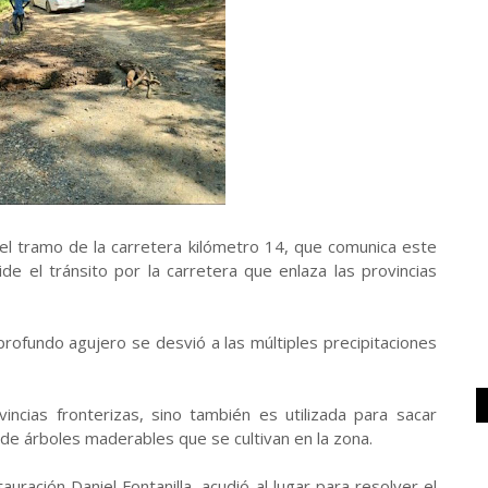
l tramo de la carretera kilómetro 14, que comunica este
ide el tránsito por la carretera que enlaza las provincias
rofundo agujero se desvió a las múltiples precipitaciones
vincias fronterizas, sino también es utilizada para sacar
 de árboles maderables que se cultivan en la zona.
tauración Daniel Fontanilla, acudió al lugar para resolver el