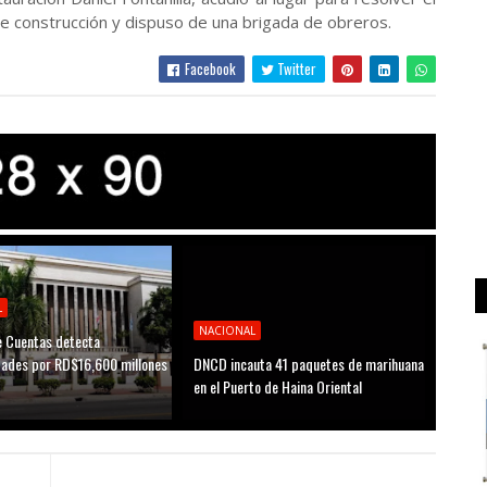
de construcción y dispuso de una brigada de obreros.
Facebook
Twitter
L
NACIONAL
 Cuentas detecta
idades por RD$16,600 millones
DNCD incauta 41 paquetes de marihuana
D
en el Puerto de Haina Oriental