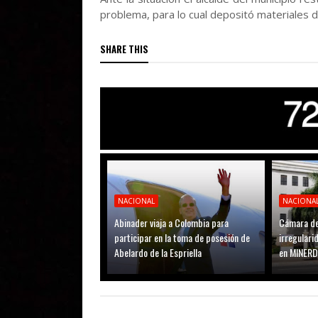
problema, para lo cual depositó materiales 
SHARE THIS
NACIONAL
NACIONA
Abinader viaja a Colombia para
Cámara de
participar en la toma de posesión de
irregular
Abelardo de la Espriella
en MINER