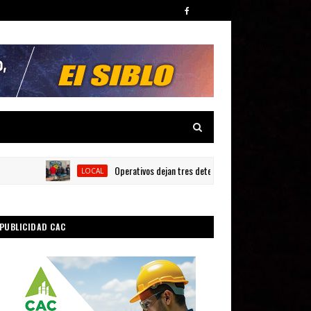
Operativos dejan tres detenidos y siete armas ocupadas en 
LOCAL
PUBLICIDAD CAC