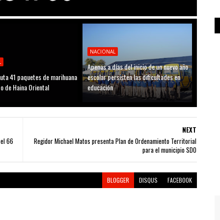
NACIONAL
L
Apenas a días del inicio de un nuevo año
uta 41 paquetes de marihuana
escolar persisten las dificultades en
to de Haina Oriental
educación
NEXT
el 66
Regidor Michael Matos presenta Plan de Ordenamiento Territorial
para el municipio SDO
BLOGGER
DISQUS
FACEBOOK