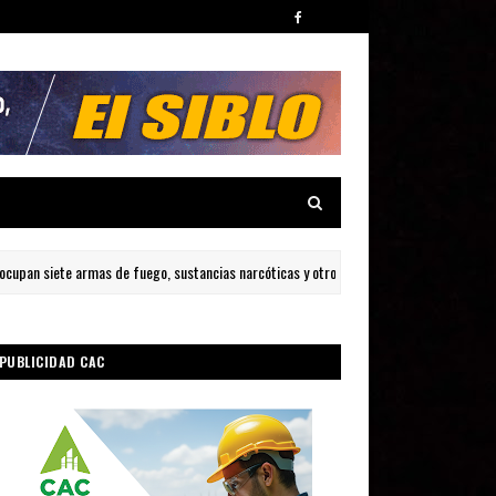
 siete armas de fuego, sustancias narcóticas y otros ilícitos durante allanamientos e
PUBLICIDAD CAC