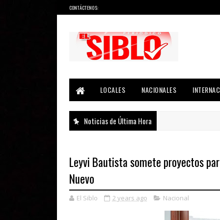
CONTÁCTENOS:
Noticias del País, la Región y Más...
LOCALES
NACIONALES
INTERNAC
Noticias de Última Hora
Leyvi Bautista somete proyectos pa
Nuevo
El Siblo
2 years ago
Nacional