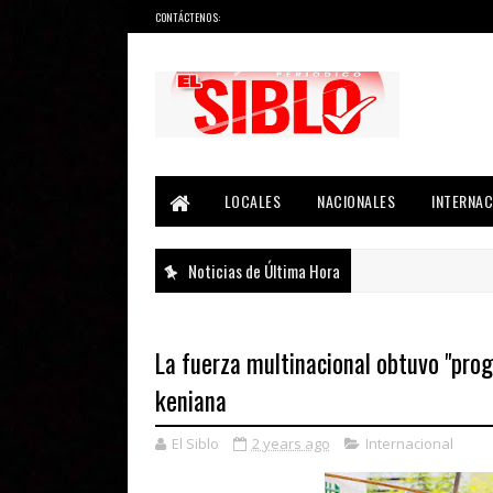
CONTÁCTENOS:
Noticias del País, la Región y Más...
LOCALES
NACIONALES
INTERNAC
Noticias de Última Hora
La fuerza multinacional obtuvo "progr
keniana
El Siblo
2 years ago
Internacional