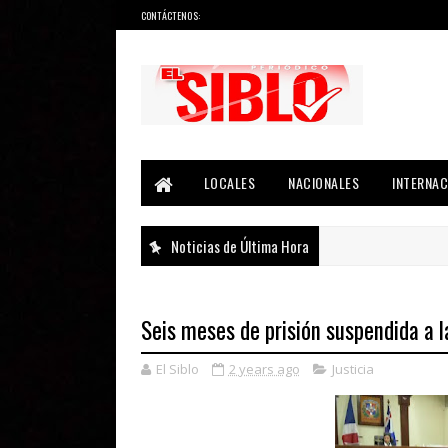
CONTÁCTENOS:
Noticias del País, la Región y Más...
LOCALES
NACIONALES
INTERNAC
Noticias de Última Hora
Seis meses de prisión suspendida a l
El Siblo
2 years ago
Justicia