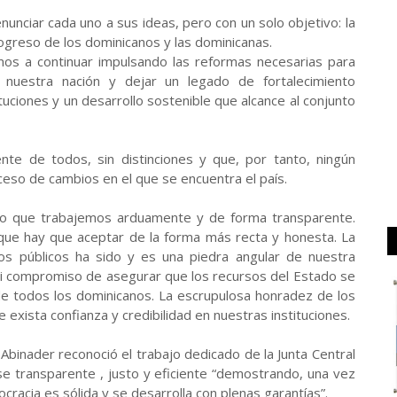
nunciar cada uno a sus ideas, pero con un solo objetivo: la
ogreso de los dominicanos y las dominicanas.
os a continuar impulsando las reformas necesarias para
 nuestra nación y dejar un legado de fortalecimiento
tuciones y un desarrollo sostenible que alcance al conjunto
nte de todos, sin distinciones y que, por tanto, ningún
eso de cambios en el que se encuentra el país.
ido que trabajemos arduamente y de forma transparente.
que hay que aceptar de la forma más recta y honesta. La
os públicos ha sido y es una piedra angular de nuestra
 mi compromiso de asegurar que los recursos del Estado se
 de todos los dominicanos. La escrupulosa honradez de los
exista confianza y credibilidad en nuestras instituciones.
Abinader reconoció el trabajo dedicado de la Junta Central
ese transparente , justo y eficiente “demostrando, una vez
cracia es sólida y se desarrolla con plenas garantías”.