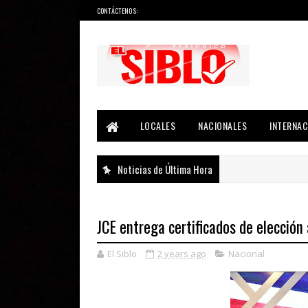
CONTÁCTENOS:
Noticias del País, la Región y Más...
LOCALES
NACIONALES
INTERNAC
Noticias de Última Hora
JCE entrega certificados de elección
El Siblo
2 years ago
Nacional