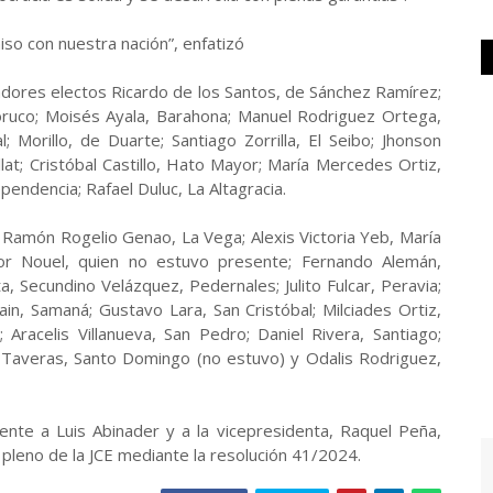
so con nuestra nación”, enfatizó
nadores electos Ricardo de los Santos, de Sánchez Ramírez;
ruco; Moisés Ayala, Barahona; Manuel Rodriguez Ortega,
 Morillo, de Duarte; Santiago Zorrilla, El Seibo; Jhonson
llat; Cristóbal Castillo, Hato Mayor; María Mercedes Ortiz,
ndencia; Rafael Duluc, La Altagracia.
Ramón Rogelio Genao, La Vega; Alexis Victoria Yeb, María
or Nouel, quien no estuvo presente; Fernando Alemán,
, Secundino Velázquez, Pedernales; Julito Fulcar, Peravia;
ain, Samaná; Gustavo Lara, San Cristóbal; Milciades Ortiz,
 Aracelis Villanueva, San Pedro; Daniel Rivera, Santiago;
 Taveras, Santo Domingo (no estuvo) y Odalis Rodriguez,
ente a Luis Abinader y a la vicepresidenta, Raquel Peña,
pleno de la JCE mediante la resolución 41/2024.