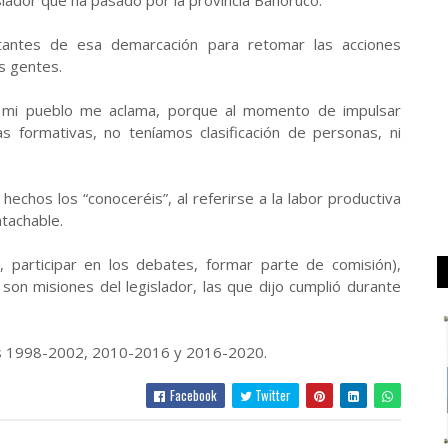
islador que ha pasado por la provincia Bahoruco.
tantes de esa demarcación para retomar las acciones
s gentes.
í, mi pueblo me aclama, porque al momento de impulsar
s formativas, no teníamos clasificación de personas, ni
hechos los “conoceréis”, al referirse a la labor productiva
ntachable.
ey, participar en los debates, formar parte de comisión),
 son misiones del legislador, las que dijo cumplió durante
os 1998-2002, 2010-2016 y 2016-2020.
Facebook
Twitter