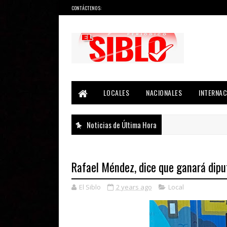
CONTÁCTENOS:
Noticias del País, la Región y Más...
LOCALES
NACIONALES
INTERNAC
Noticias de Última Hora
Rafael Méndez, dice que ganará dipu
El Siblo
2 years ago
Local