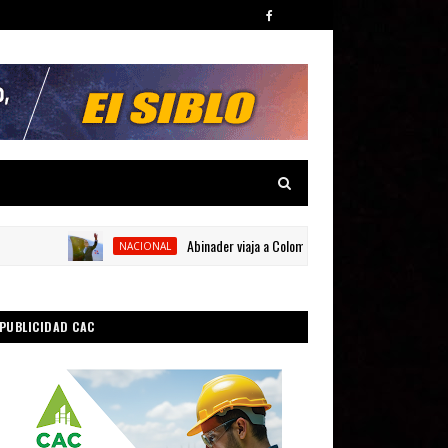
Abinader viaja a Colombia para participar en la toma de p
NACIONAL
PUBLICIDAD CAC