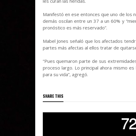
les curan las heridas.
Manifestó en ese entonces que uno de los ni
demás oscilan entre un 37 a un 60% y “mien
pronóstico es más reservado”.
Mabel Jones señaló que los afectados tendr
partes más afectas al ellos tratar de quitars
“Pues quemaron parte de sus extremidades s
proceso largo. Lo principal ahora mismo es
para su vida”, agregó.
SHARE THIS