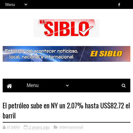
Noticias del País, la Región y Más...
El petróleo sube en NY un 2.07% hasta US$82.72 el
barril
El Siblo
2 years ago
Internacional