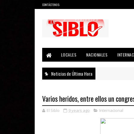
CONTÁCTENOS:
Noticias del País, la Región y Más...
LOCALES
NACIONALES
INTERNAC
Noticias de Última Hora
Varios heridos, entre ellos un congre
El Siblo
9 years ago
Internacional