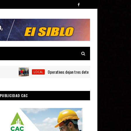
Operativos dejan tres detenidos y siete armas ocupadas
LOCAL
PUBLICIDAD CAC