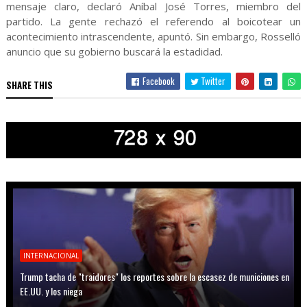
mensaje claro, declaró Aníbal José Torres, miembro del
partido. La gente rechazó el referendo al boicotear un
acontecimiento intrascendente, apuntó. Sin embargo, Rosselló
anuncio que su gobierno buscará la estadidad.
Facebook
Twitter
SHARE THIS
INTERNACIONAL
Trump tacha de "traidores" los reportes sobre la escasez de municiones en
EE.UU. y los niega