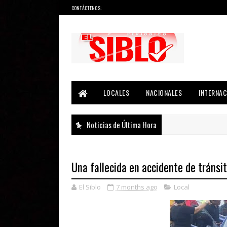
CONTÁCTENOS:
Noticias del País, la Región y Más...
LOCALES
NACIONALES
INTERNAC
Noticias de Última Hora
Una fallecida en accidente de tránsi
El Siblo
7 months ago
Local